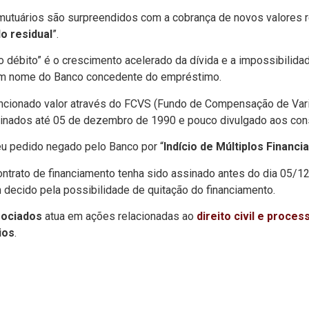
 mutuários são surpreendidos com a cobrança de novos valores r
do residual
”.
débito” é o crescimento acelerado da dívida e a impossibilidad
 em nome do Banco concedente do empréstimo.
ionado valor através do FCVS (Fundo de Compensação de Variaç
ssinados até 05 de dezembro de 1990 e pouco divulgado aos co
eu pedido negado pelo Banco por “
Indício de Múltiplos Financ
ontrato de financiamento tenha sido assinado antes do dia 05/
m decido pela possibilidade de quitação do financiamento.
sociados
atua em ações relacionadas ao
direito civil e process
ios
.