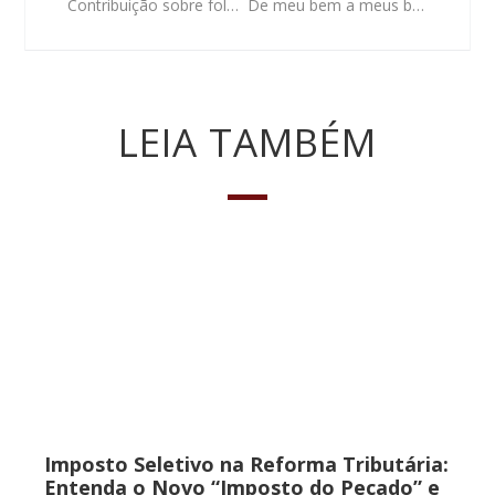
Contribuição sobre folha de salário destinada ao Sebrae é constitucional, decide STF
De meu bem a meus bens: a discussão sobre partilha do patrimônio ao fim da comunhão parcial
LEIA TAMBÉM
Imposto Seletivo na Reforma Tributária:
Entenda o Novo “Imposto do Pecado” e