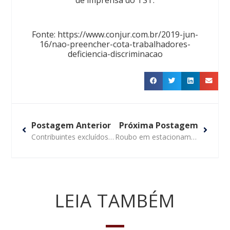
Fonte: https://www.conjur.com.br/2019-jun-
16/nao-preencher-cota-trabalhadores-
deficiencia-discriminacao
Postagem Anterior
Próxima Postagem
Contribuintes excluídos do Simples Nacional em janeiro de 2018 terão 30 dias para aderir ao PertSN
Roubo em estacionamento aberto e de livre acesso não gera responsabilidade para o comerciante
LEIA TAMBÉM