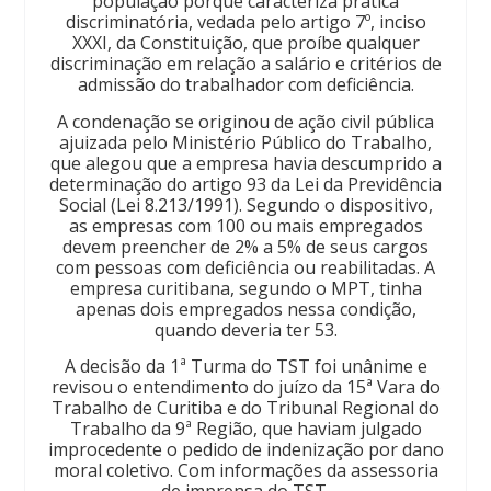
população porque caracteriza prática
discriminatória, vedada pelo artigo 7º, inciso
XXXI, da Constituição, que proíbe qualquer
discriminação em relação a salário e critérios de
admissão do trabalhador com deficiência.
A condenação se originou de ação civil pública
ajuizada pelo Ministério Público do Trabalho,
que alegou que a empresa havia descumprido a
determinação do artigo 93 da Lei da Previdência
Social (Lei 8.213/1991). Segundo o dispositivo,
as empresas com 100 ou mais empregados
devem preencher de 2% a 5% de seus cargos
com pessoas com deficiência ou reabilitadas. A
empresa curitibana, segundo o MPT, tinha
apenas dois empregados nessa condição,
quando deveria ter 53.
A decisão da 1ª Turma do TST foi unânime e
revisou o entendimento do juízo da 15ª Vara do
Trabalho de Curitiba e do Tribunal Regional do
Trabalho da 9ª Região, que haviam julgado
improcedente o pedido de indenização por dano
moral coletivo. Com informações da assessoria
de imprensa do TST.