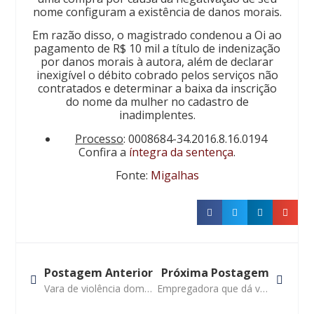
nome configuram a existência de danos morais.
Em razão disso, o magistrado condenou a Oi ao
pagamento de R$ 10 mil a título de indenização
por danos morais à autora, além de declarar
inexigível o débito cobrado pelos serviços não
contratados e determinar a baixa da inscrição
do nome da mulher no cadastro de
inadimplentes.
Processo
: 0008684-34.2016.8.16.0194
Confira a
íntegra da sentença
.
Fonte:
Migalhas
Postagem Anterior
Próxima Postagem
Vara de violência doméstica pode autorizar ida de mãe e filho ao exterior, diz STJ
Empregadora que dá viagem de cortesia deve indenizar se ocorrer acidente