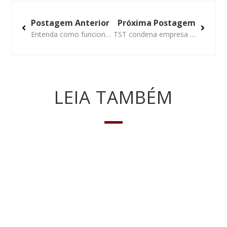
Postagem Anterior
Próxima Postagem
Entenda como funciona golpe no WhatsApp que vitimou deputados federais
TST condena empresa que pressionava motorista a exceder velocidade
LEIA TAMBÉM