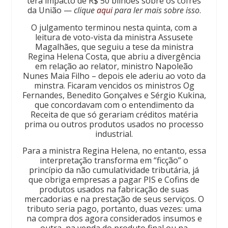
terá impacto de R$ 50 bilhões sobre os cofres
da União —
clique
aqui
para ler mais sobre isso
.
O julgamento terminou nesta quinta, com a
leitura de voto-vista da ministra Assusete
Magalhães, que seguiu a tese da ministra
Regina Helena Costa, que abriu a divergência
em relação ao relator, ministro Napoleão
Nunes Maia Filho – depois ele aderiu ao voto da
minstra. Ficaram vencidos os ministros Og
Fernandes, Benedito Gonçalves e Sérgio Kukina,
que concordavam com o entendimento da
Receita de que só gerariam créditos matéria
prima ou outros produtos usados no processo
industrial.
Para a ministra Regina Helena, no entanto, essa
interpretação transforma em “ficção” o
princípio da não cumulatividade tributária, já
que obriga empresas a pagar PIS e Cofins de
produtos usados na fabricação de suas
mercadorias e na prestação de seus serviços. O
tributo seria pago, portanto, duas vezes: uma
na compra dos agora considerados insumos e
outra, na venda do produto final ou na