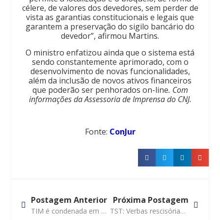
célere, de valores dos devedores, sem perder de
vista as garantias constitucionais e legais que
garantem a preservação do sigilo bancário do
devedor”, afirmou Martins.
O ministro enfatizou ainda que o sistema está
sendo constantemente aprimorado, com o
desenvolvimento de novas funcionalidades,
além da inclusão de novos ativos financeiros
que poderão ser penhorados on-line
. Com
informações da Assessoria de Imprensa do CNJ.
Fonte:
ConJur
Postagem Anterior
Próxima Postagem
TIM é condenada em R$ 50 milhões por derrubar ligações de clientes
TST: Verbas rescisórias que vencem no sábado podem ser pagas na segunda-feira