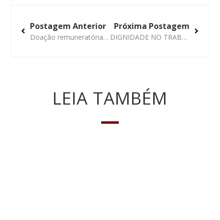
Postagem Anterior
Próxima Postagem
Doação remuneratória para a viúva deve preservar direitos dos sucessores
DIGNIDADE NO TRABALHO: Rede de hipermercados é proibida de restringir uso do banheiro por funcionários
LEIA TAMBÉM