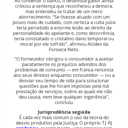
Ao condenar o banco, o desembargador ainda
criticou a sentença que reconheceu a demora,
mas entendeu se tratar de um mero
aborrecimento. “Se tivesse atuado com um
pouco mais de cuidado, com certeza a culta juíza
teria percebido a enorme lesão ao direito da
personalidade do apelante e, como decorrência,
teria constatado o cristalino dano temporal ou
moral por ele sofrido”, afirmou Alcides da
Fonseca Neto.
“O fornecedor obrigou o consumidor a aceitar
pacatamente os prejuízos advindos dos
problemas de consumo — em franca renúncia
aos seus direitos enquanto consumidor — ou a
desviar seu tempo de vida para solucionar
questões que lhe foram impostas pela má
prestação de serviços, sobre as quais ele não
deu causa, nem teve qualquer ingerência”,
concluiu.
Jurisprudência seguida
É cada vez mais comum o uso da teoria do
desvio produtivo pela Justiça. O próprio TJ-RJ