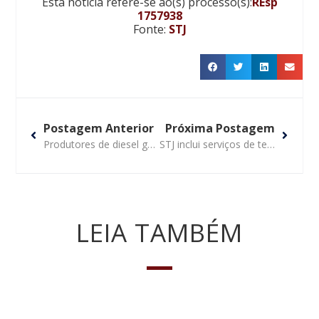
Esta notícia refere-se ao(s)
processo(s):
REsp
1757938
Fonte:
STJ
Postagem Anterior
Próxima Postagem
Produtores de diesel ganham mais prazo para comprovar direito a subvenção
STJ inclui serviços de terceiros na base de cálculo do crédito de IPI
LEIA TAMBÉM