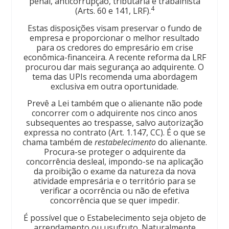
penal, anticorrupção, tributária e trabalhista
4
(Arts. 60 e 141, LRF).
Estas disposições visam preservar o fundo de
empresa e proporcionar o melhor resultado
para os credores do empresário em crise
econômica-financeira. A recente reforma da LRF
procurou dar mais segurança ao adquirente. O
tema das UPIs recomenda uma abordagem
exclusiva em outra oportunidade.
Prevê a Lei também que o alienante não pode
concorrer com o adquirente nos cinco anos
subsequentes ao trespasse, salvo autorização
expressa no contrato (Art. 1.147, CC). É o que se
chama também de
restabelecimento
do alienante.
Procura-se proteger o adquirente da
concorrência desleal, impondo-se na aplicação
da proibição o exame da natureza da nova
atividade empresária e o território para se
verificar a ocorrência ou não de efetiva
concorrência que se quer impedir.
É possível que o Estabelecimento seja objeto de
arrendamento ou usufruto. Naturalmente