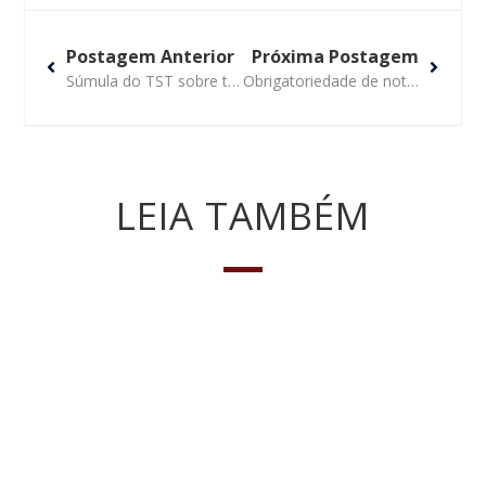
Postagem Anterior
Próxima Postagem
Súmula do TST sobre terceirização não vale para contrato de alimentação
Obrigatoriedade de nota fiscal em postagens pelos Correios não afeta MEI
LEIA TAMBÉM