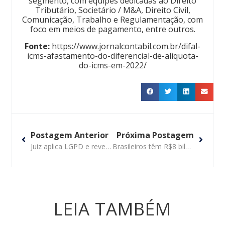
segmento, com equipes dedicadas ao Direito
Tributário, Societário / M&A, Direito Civil,
Comunicação, Trabalho e Regulamentação, com
foco em meios de pagamento, entre outros.
Fonte:
https://www.jornalcontabil.com.br/difal-
icms-afastamento-do-diferencial-de-aliquota-
do-icms-em-2022/
Postagem Anterior
Próxima Postagem
Juiz aplica LGPD e reverte justa causa de empregado submetido a bafômetro
Brasileiros têm R$8 bilhões a receber de bancos. Veja como consultar
LEIA TAMBÉM