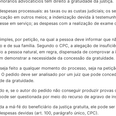
norários advocatícios tem direito à gratuidade da justiça.
espesas processuais: as taxas ou as custas judiciais; os s
blicação em outros meios; a indenização devida à testemu
ivesse em serviço; as despesas com a realização de exame 
imples, por petição, na qual a pessoa deve informar que n
io e de sua família. Segundo o CPC, a alegação de insufici
o a pessoa natural, em regra, dispensada de comprovar a 
em demonstrar a necessidade da concessão da gratuidade.
eja feito a qualquer momento do processo, seja na petição 
. O pedido deve ser analisado por um juiz que pode conced
e da gratuidade.
do e, se o autor do pedido não conseguir produzir prova
 pode ser questionada por meio do recurso de agravo de i
a a má-fé do beneficiário da justiça gratuita, ele pode 
espesas devidas (art. 100, parágrafo único, CPC).