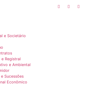
al e Societário
ho
ntratos
o e Registral
ativo e Ambiental
midor
a e Sucessões
Penal Econômico