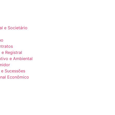
al e Societário
ho
ntratos
o e Registral
ativo e Ambiental
midor
a e Sucessões
Penal Econômico