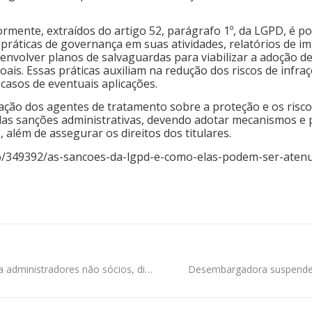
iormente, extraídos do artigo 52, parágrafo 1º, da LGPD, é p
ráticas de governança em suas atividades, relatórios de imp
nvolver planos de salvaguardas para viabilizar a adoção d
oais. Essas práticas auxiliam na redução dos riscos de infr
casos de eventuais aplicações.
zação dos agentes de tratamento sobre a proteção e os risc
eridas sanções administrativas, devendo adotar mecanismos 
 além de assegurar os direitos dos titulares.
so/349392/as-sancoes-da-lgpd-e-como-elas-podem-ser-aten
Desconsideração da PJ do CDC não se estende a administradores não sócios, diz STJ
Desembargadora suspende l