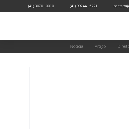
(41) 3070 - 0010
(41) 99244 - 5721
contato@
Notícia
Artigo
Direit