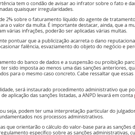
ência tem o condão de avisar ao infrator sobre o fato e dar
nadas quaisquer irregularidades.
r de 2% sobre o faturamento líquido do agente de tratament
ara o valor da multa. É importante destacar, ainda, que a m
am várias infrações, poderão ser aplicadas várias multas.
te pontuar que a publicização acarreta o dano reputacional,
sionar falência, esvaziamento do objeto do negócio e perda
amento do banco de dados e a suspensão ou proibição parcia
ter sido imposta ao menos uma das sanções anteriores, quai
dados para o mesmo caso concreto. Cabe ressaltar que essas
lidade, será instaurado procedimento administrativo que pos
 de aplicação das sanções listadas, a ANPD levará em conta
 ou seja, podem ter uma interpretação particular do julgado
fundamentados nos processos administrativos.
as que orientarão o cálculo do valor-base para as sanções 
egulamento específico sobre as sanções administrativas, cuj