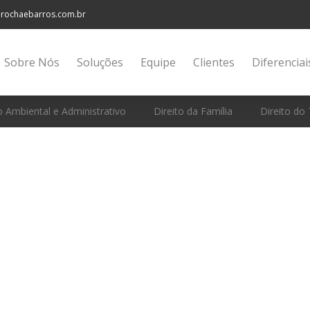
rochaebarros.com.br
Sobre Nós
Soluções
Equipe
Clientes
Diferenciai
o Ambiental e Administrativo
Direito da Família
Direito do