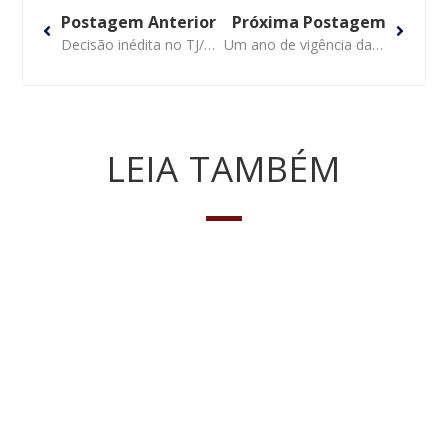
Postagem Anterior
Próxima Postagem
Decisão inédita no TJ/PR: animais podem ser parte em ação judicial
Um ano de vigência da LGPD: O que crianças e adolescentes têm a ver com isso?
LEIA TAMBÉM